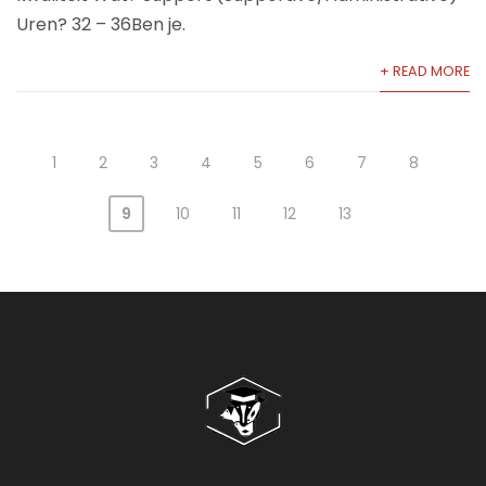
Uren? 32 – 36Ben je.
+ READ MORE
1
2
3
4
5
6
7
8
9
10
11
12
13