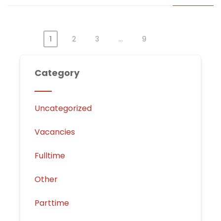
Posts
1
2
3
…
9
pagination
Category
Uncategorized
Vacancies
Fulltime
Other
Parttime