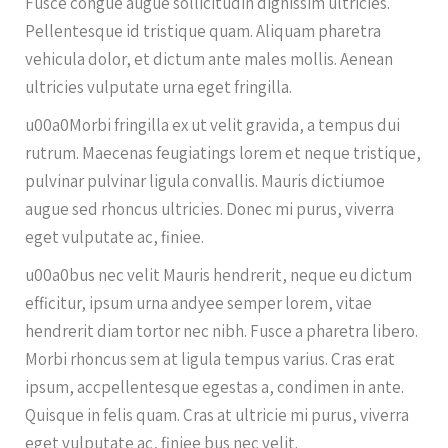
Fusce congue augue sollicitudin dignissim ultricies.
Pellentesque id tristique quam. Aliquam pharetra
vehicula dolor, et dictum ante males mollis. Aenean
ultricies vulputate urna eget fringilla.
u00a0Morbi fringilla ex ut velit gravida, a tempus dui
rutrum. Maecenas feugiatings lorem et neque tristique,
pulvinar pulvinar ligula convallis. Mauris dictiumoe
augue sed rhoncus ultricies. Donec mi purus, viverra
eget vulputate ac, finiee.
u00a0bus nec velit Mauris hendrerit, neque eu dictum
efficitur, ipsum urna andyee semper lorem, vitae
hendrerit diam tortor nec nibh. Fusce a pharetra libero.
Morbi rhoncus sem at ligula tempus varius. Cras erat
ipsum, accpellentesque egestas a, condimen in ante.
Quisque in felis quam. Cras at ultricie mi purus, viverra
eget vulputate ac, finiee bus nec velit.