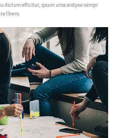
 eu dictum efficitur, ipsum urna andyee sempr
ra libero.