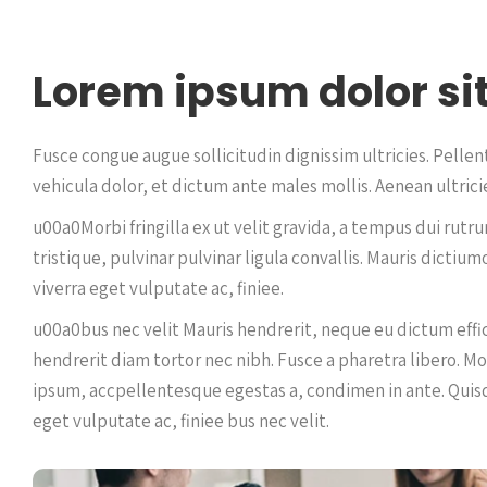
Lorem ipsum dolor si
Fusce congue augue sollicitudin dignissim ultricies. Pelle
vehicula dolor, et dictum ante males mollis. Aenean ultricie
u00a0Morbi fringilla ex ut velit gravida, a tempus dui rut
tristique, pulvinar pulvinar ligula convallis. Mauris dictiu
viverra eget vulputate ac, finiee.
u00a0bus nec velit Mauris hendrerit, neque eu dictum effi
hendrerit diam tortor nec nibh. Fusce a pharetra libero. Mo
ipsum, accpellentesque egestas a, condimen in ante. Quisque
eget vulputate ac, finiee bus nec velit.