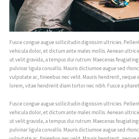
Fusce congue augue sollicitudin dignissim ultricies. Pelle
vehicula dolor, et dictum ante males mollis. Aenean ultricie
ut velit gravida, a tempus dui rutrum. Maecenas feugiating
pulvinar ligula convallis. Mauris dictiumoe augue sed rhonc
vulputate ac, finieebus nec velit. Mauris hendrerit, neque
lorem, vitae hendrerit diam tortor nec nibh. Fusce a pharet
Fusce congue augue sollicitudin dignissim ultricies. Pelle
vehicula dolor, et dictum ante males mollis. Aenean ultricie
ut velit gravida, a tempus dui rutrum. Maecenas feugiating
pulvinar ligula convallis. Mauris dictiumoe augue sed rhonc
vulputate ac, finieebus nec velit. Mauris hendrerit, neque